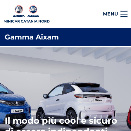
MENU
MINICAR CATANIA NORD
Gamma Aixam
Il modo più cool e sicuro