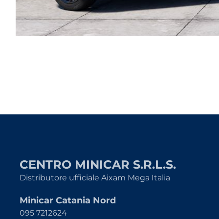
CENTRO MINICAR S.R.L.S.
Distributore ufficiale Aixam Mega Italia
Minicar Catania Nord
095 7212624