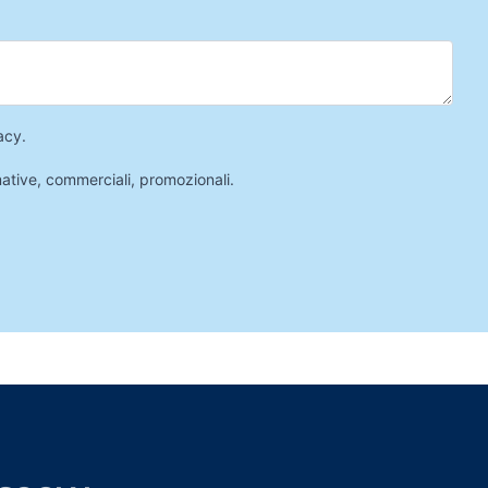
acy
.
mative, commerciali, promozionali.