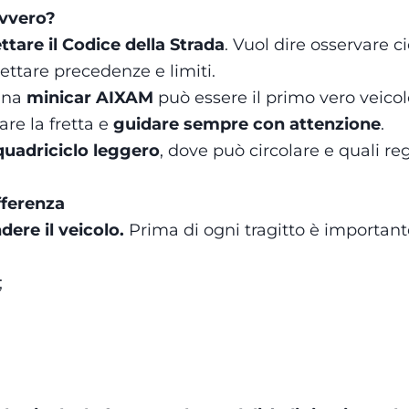
avvero?
ttare il Codice della Strada
. Vuol dire osservare 
pettare precedenze e limiti.
 una
minicar AIXAM
può essere il primo vero veico
are la fretta e
guidare sempre con attenzione
.
quadriciclo leggero
, dove può circolare e quali r
ifferenza
ere il veicolo.
Prima di ogni tragitto è important
;