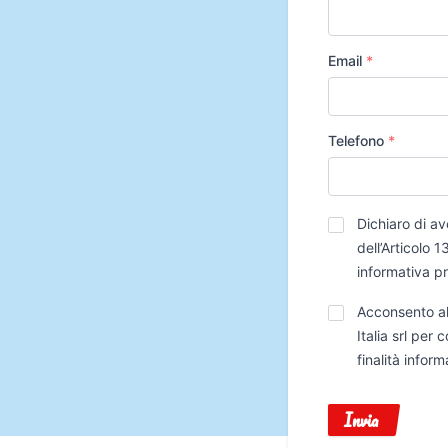
Email
*
Telefono
*
Privacy
*
Dichiaro di av
dell’Articolo
informativa p
Trattamento
Acconsento al
Dati
Italia srl per
finalità infor
Invia