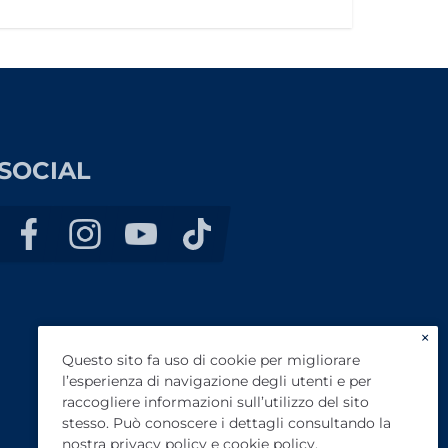
SOCIAL
×
Questo sito fa uso di cookie per migliorare
l’esperienza di navigazione degli utenti e per
raccogliere informazioni sull’utilizzo del sito
stesso. Può conoscere i dettagli consultando la
nostra
privacy policy
e
cookie policy
.